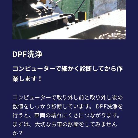
DPF洗浄
コンピューターで細かく診断してから作
細かいご要望に応じて使い
経験を活かして難しい
気になる箇所はなんでもご相談くださ
業します！
やすい荷台を提案します。
板金・塗装も幅広く対応しています！
い！
コンピューターで取り外し前と取り外し後の
数値をしっかり診断しています。 DPF洗浄を
行うと、車両の壊れにくさにつながります。
まずは、大切なお車の診断をしてみません
か？