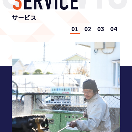
S
E
R
V
I
C
E
サービス
1
2
3
4