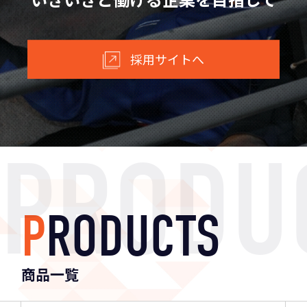
採用サイトへ
P
R
O
D
U
C
T
S
商品一覧