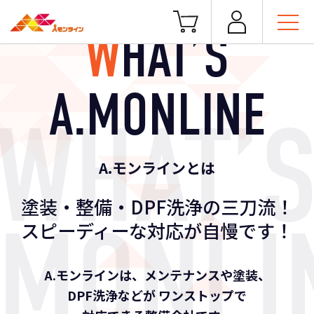
W
H
A
T
’
S
A
.
M
O
N
L
I
N
E
A.モンラインとは
塗装・整備・DPF洗浄の三刀流！
スピーディーな対応が自慢です！
A.モンラインは、メンテナンスや塗装、
DPF洗浄などが
ワンストップで